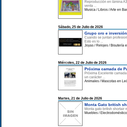
Reproducción en lámina A3 c
venta ...
Musica / Libros / Arte en B
Sábado, 25 de Julio de 2026
Grupo oro e inversió
Cuando se juntan profesiona
Esto es lo ...
Joyas / Relojes / Bisutería
Miércoles, 22 de Julio de 2026
Próxima camada de Pa
Próxima Excelente camada 
un carácter ...
Animales / Mascotas en Le
Martes, 21 de Julio de 2026
Monta Gato british sho
Monta gato british shorta
Muebles / Electrodoméstic