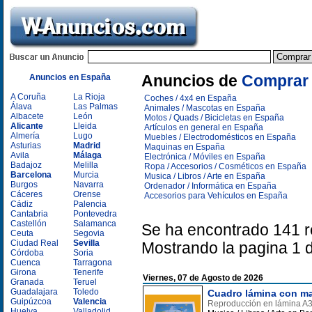
Anuncios en España
Anuncios de
Comprar 
A Coruña
La Rioja
Coches / 4x4 en España
Álava
Las Palmas
Animales / Mascotas en España
Albacete
León
Motos / Quads / Bicicletas en España
Alicante
Lleida
Artículos en general en España
Almería
Lugo
Muebles / Electrodomésticos en España
Asturias
Madrid
Maquinas en España
Avila
Málaga
Electrónica / Móviles en España
Badajoz
Melilla
Ropa / Accesorios / Cosméticos en España
Barcelona
Murcia
Musica / Libros / Arte en España
Burgos
Navarra
Ordenador / Informática en España
Cáceres
Orense
Accesorios para Vehículos en España
Cádiz
Palencia
Cantabria
Pontevedra
Castellón
Salamanca
Se ha encontrado 141 r
Ceuta
Segovia
Ciudad Real
Sevilla
Mostrando la pagina 1 
Córdoba
Soria
Cuenca
Tarragona
Girona
Tenerife
Viernes, 07 de Agosto de 2026
Granada
Teruel
Guadalajara
Toledo
Cuadro lámina con mar
Guipúzcoa
Valencia
Reproducción en lámina A3 
Huelva
Valladolid