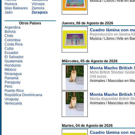
Musica / Libros / Arte en B
Huesca
Vizcaya
Islas Baleares
Zamora
Jaén
Zaragoza
Otros Paises
Jueves, 06 de Agosto de 2026
Argentina
Cuadro lámina con mar
Bolivia
Reproducción en lámina A3 
Chile
Musica / Libros / Arte en B
Colombia
Costa Rica
Cuba
Ecuador
El Salvador
Guatemala
Miércoles, 05 de Agosto de 2026
Honduras
Monta Macho British S
México
Mcho British Shortair Golde
Nicaragua
249 euros
Panamá
Animales / Mascotas en Ma
Paraguay
Perú
Puerto Rico
Monta Macho British S
República Dominicana
Monta disponible British S
Uruguay
Animales / Mascotas en Ma
Venezuela
Martes, 04 de Agosto de 2026
Cuadro lámina con mar