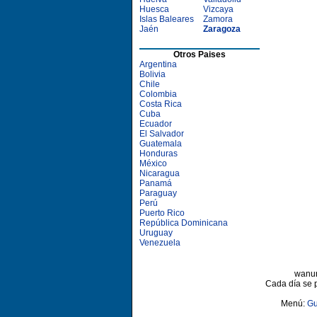
Huesca
Vizcaya
Islas Baleares
Zamora
Jaén
Zaragoza
Otros Paises
Argentina
Bolivia
Chile
Colombia
Costa Rica
Cuba
Ecuador
El Salvador
Guatemala
Honduras
México
Nicaragua
Panamá
Paraguay
Perú
Puerto Rico
República Dominicana
Uruguay
Venezuela
wanun
Cada día se 
Menú:
Gu