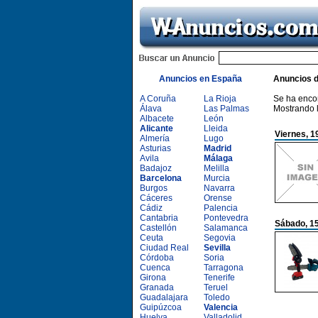
Anuncios en España
Anuncios 
A Coruña
La Rioja
Se ha enco
Álava
Las Palmas
Mostrando 
Albacete
León
Alicante
Lleida
Viernes, 1
Almería
Lugo
Asturias
Madrid
Avila
Málaga
Badajoz
Melilla
Barcelona
Murcia
Burgos
Navarra
Cáceres
Orense
Cádiz
Palencia
Cantabria
Pontevedra
Sábado, 15
Castellón
Salamanca
Ceuta
Segovia
Ciudad Real
Sevilla
Córdoba
Soria
Cuenca
Tarragona
Girona
Tenerife
Granada
Teruel
Guadalajara
Toledo
Guipúzcoa
Valencia
Huelva
Valladolid