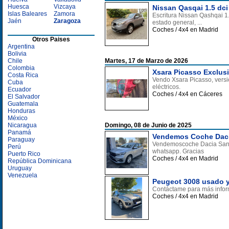
Huesca
Vizcaya
Nissan Qasqai 1.5 dci
Islas Baleares
Zamora
Escritura Nissan Qashqai 1
Jaén
Zaragoza
estado general, ...
Coches / 4x4 en Madrid
Otros Paises
Argentina
Bolivia
Chile
Martes, 17 de Marzo de 2026
Colombia
Xsara Picasso Exclusi
Costa Rica
Vendo Xsara Picasso, versi
Cuba
eléctricos.
Ecuador
Coches / 4x4 en Cáceres
El Salvador
Guatemala
Honduras
México
Nicaragua
Domingo, 08 de Junio de 2025
Panamá
Vendemos Coche Dacia
Paraguay
Vendemoscoche Dacia Sander
Perú
whatsapp. Gracias
Puerto Rico
Coches / 4x4 en Madrid
República Dominicana
Uruguay
Venezuela
Peugeot 3008 usado y
Contáctame para más inform
Coches / 4x4 en Madrid