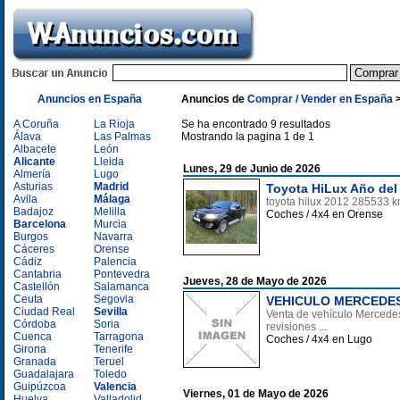
Anuncios en España
Anuncios de
Comprar / Vender en España
A Coruña
La Rioja
Se ha encontrado 9 resultados
Álava
Las Palmas
Mostrando la pagina 1 de 1
Albacete
León
Alicante
Lleida
Lunes, 29 de Junio de 2026
Almería
Lugo
Asturias
Madrid
Toyota HiLux Año del
Avila
Málaga
toyota hilux 2012 285533 k
Badajoz
Melilla
Coches / 4x4 en Orense
Barcelona
Murcia
Burgos
Navarra
Cáceres
Orense
Cádiz
Palencia
Cantabria
Pontevedra
Jueves, 28 de Mayo de 2026
Castellón
Salamanca
Ceuta
Segovia
VEHICULO MERCEDES
Ciudad Real
Sevilla
Venta de vehículo Mercedes
Córdoba
Soria
revisiones ...
Cuenca
Tarragona
Coches / 4x4 en Lugo
Girona
Tenerife
Granada
Teruel
Guadalajara
Toledo
Guipúzcoa
Valencia
Viernes, 01 de Mayo de 2026
Huelva
Valladolid