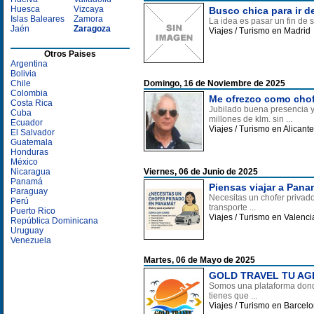
Huesca
Vizcaya
Busco chica para ir de
Islas Baleares
Zamora
La idea es pasar un fin de 
Jaén
Zaragoza
Viajes / Turismo en Madrid
Otros Paises
Argentina
Bolivia
Chile
Domingo, 16 de Noviembre de 2025
Colombia
Me ofrezco como chofe
Costa Rica
Jubilado buena presencia y
Cuba
millones de klm. sin ...
Ecuador
Viajes / Turismo en Alicante
El Salvador
Guatemala
Honduras
México
Nicaragua
Viernes, 06 de Junio de 2025
Panamá
Piensas viajar a Pana
Paraguay
Necesitas un chofer privad
Perú
transporte ...
Puerto Rico
Viajes / Turismo en Valenci
República Dominicana
Uruguay
Venezuela
Martes, 06 de Mayo de 2025
GOLD TRAVEL TU AG
Somos una plataforma donde
tienes que ...
Viajes / Turismo en Barcel