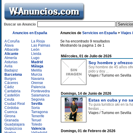
Anuncios en España
Anuncios de
Servicios en España
>
Viajes
A Coruña
La Rioja
Se ha encontrado 9 resultados
Álava
Las Palmas
Mostrando la pagina 1 de 1
Albacete
León
Alicante
Lleida
Miércoles, 01 de Julio de 2026
Almería
Lugo
Asturias
Madrid
Soy hombre y ofrezco
Avila
Málaga
Soy hombre de 45 años ofre
Badajoz
Melilla
pido y doy ...
Barcelona
Murcia
Viajes / Turismo en Sevilla
Burgos
Navarra
Cáceres
Orense
Cádiz
Palencia
Cantabria
Pontevedra
Domingo, 14 de Junio de 2026
Castellón
Salamanca
Ceuta
Segovia
Estas en cuba y no sa
Ciudad Real
Sevilla
Tu guia turistico aki en la
Córdoba
Soria
fiestas , ...
Cuenca
Tarragona
Viajes / Turismo en Sevilla
Girona
Tenerife
Granada
Teruel
Guadalajara
Toledo
Guipúzcoa
Valencia
Domingo, 01 de Febrero de 2026
Huelva
Valladolid