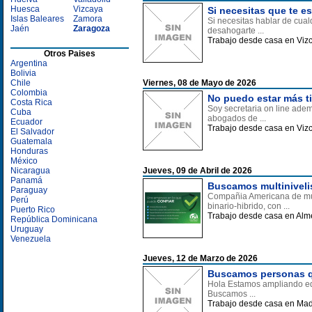
Huesca
Vizcaya
Si necesitas que te e
Islas Baleares
Zamora
Si necesitas hablar de cual
Jaén
Zaragoza
desahogarte ...
Trabajo desde casa en Viz
Otros Paises
Argentina
Bolivia
Chile
Viernes, 08 de Mayo de 2026
Colombia
No puedo estar más ti
Costa Rica
Soy secretaria on line ade
Cuba
abogados de ...
Ecuador
Trabajo desde casa en Viz
El Salvador
Guatemala
Honduras
México
Nicaragua
Jueves, 09 de Abril de 2026
Panamá
Buscamos multiniveli
Paraguay
Compañia Americana de mult
Perú
binario-hibrido, con ...
Puerto Rico
Trabajo desde casa en Alm
República Dominicana
Uruguay
Venezuela
Jueves, 12 de Marzo de 2026
Buscamos personas qu
Hola Estamos ampliando equi
Buscamos ...
Trabajo desde casa en Mad