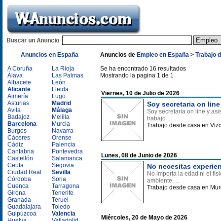
Anuncios en España
Anuncios de
Empleo en España
>
Trabajo 
A Coruña
La Rioja
Se ha encontrado 16 resultados
Álava
Las Palmas
Mostrando la pagina 1 de 1
Albacete
León
Alicante
Lleida
Viernes, 10 de Julio de 2026
Almería
Lugo
Asturias
Madrid
Soy secretaria on lin
Avila
Málaga
Soy secretaria on line y as
Badajoz
Melilla
trabajo ...
Barcelona
Murcia
Trabajo desde casa en Viz
Burgos
Navarra
Cáceres
Orense
Cádiz
Palencia
Cantabria
Pontevedra
Lunes, 08 de Junio de 2026
Castellón
Salamanca
Ceuta
Segovia
No necesitas experi
Ciudad Real
Sevilla
No importa la edad ni el fí
Córdoba
Soria
ambiente. ...
Cuenca
Tarragona
Trabajo desde casa en Mur
Girona
Tenerife
Granada
Teruel
Guadalajara
Toledo
Guipúzcoa
Valencia
Miércoles, 20 de Mayo de 2026
Huelva
Valladolid