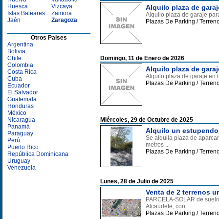
Huesca
Vizcaya
Alquilo plaza de ga
Islas Baleares
Zamora
Alquilo plaza de garaje 
Jaén
Zaragoza
Plazas De Parking / Terreno
Otros Paises
Argentina
Bolivia
Chile
Domingo, 11 de Enero de 2026
Colombia
Alquilo plaza de garaj
Costa Rica
Alquilo plaza de garaje en t
Cuba
Plazas De Parking / Terre
Ecuador
El Salvador
Guatemala
Honduras
México
Nicaragua
Miércoles, 29 de Octubre de 2025
Panamá
Alquilo un estupendo
Paraguay
Se alquila plaza de aparcam
Perú
metros ...
Puerto Rico
Plazas De Parking / Terre
República Dominicana
Uruguay
Venezuela
Lunes, 28 de Julio de 2025
Venta de 2 terrenos 
PARCELA-SOLAR de suelo ur
Alcaudete, con ...
Plazas De Parking / Terren