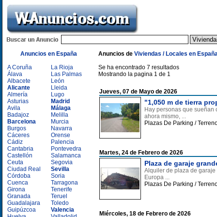
Anuncios en España
Anuncios de
Viviendas / Locales en Españ
A Coruña
La Rioja
Se ha encontrado 7 resultados
Álava
Las Palmas
Mostrando la pagina 1 de 1
Albacete
León
Alicante
Lleida
Jueves, 07 de Mayo de 2026
Almería
Lugo
Asturias
Madrid
"1,050 m de tierra pro
Avila
Málaga
Hay personas que sueñan co
Badajoz
Melilla
ahora mismo, ...
Barcelona
Murcia
Plazas De Parking / Terreno
Burgos
Navarra
Cáceres
Orense
Cádiz
Palencia
Cantabria
Pontevedra
Martes, 24 de Febrero de 2026
Castellón
Salamanca
Ceuta
Segovia
Plaza de garaje grand
Ciudad Real
Sevilla
Alquiler de plaza de garaje
Córdoba
Soria
Europa ...
Cuenca
Tarragona
Plazas De Parking / Terren
Girona
Tenerife
Granada
Teruel
Guadalajara
Toledo
Guipúzcoa
Valencia
Miércoles, 18 de Febrero de 2026
Huelva
Valladolid