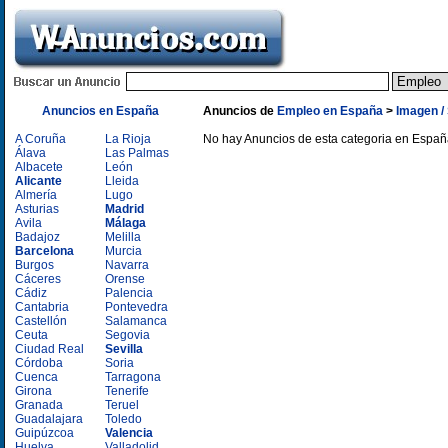
Anuncios en España
Anuncios de
Empleo en España
>
Imagen /
A Coruña
La Rioja
No hay Anuncios de esta categoria en Espa
Álava
Las Palmas
Albacete
León
Alicante
Lleida
Almería
Lugo
Asturias
Madrid
Avila
Málaga
Badajoz
Melilla
Barcelona
Murcia
Burgos
Navarra
Cáceres
Orense
Cádiz
Palencia
Cantabria
Pontevedra
Castellón
Salamanca
Ceuta
Segovia
Ciudad Real
Sevilla
Córdoba
Soria
Cuenca
Tarragona
Girona
Tenerife
Granada
Teruel
Guadalajara
Toledo
Guipúzcoa
Valencia
Huelva
Valladolid