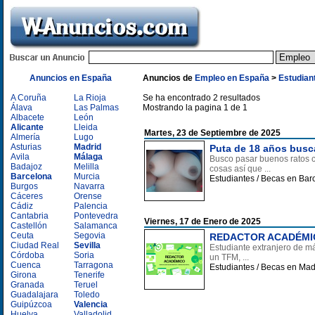
Anuncios en España
Anuncios de
Empleo en España
>
Estudian
A Coruña
La Rioja
Se ha encontrado 2 resultados
Álava
Las Palmas
Mostrando la pagina 1 de 1
Albacete
León
Alicante
Lleida
Martes, 23 de Septiembre de 2025
Almería
Lugo
Asturias
Madrid
Puta de 18 años busc
Avila
Málaga
Busco pasar buenos ratos 
Badajoz
Melilla
cosas así que ...
Barcelona
Murcia
Estudiantes / Becas en Bar
Burgos
Navarra
Cáceres
Orense
Cádiz
Palencia
Cantabria
Pontevedra
Viernes, 17 de Enero de 2025
Castellón
Salamanca
Ceuta
Segovia
REDACTOR ACADÉMIC
Ciudad Real
Sevilla
Estudiante extranjero de má
Córdoba
Soria
un TFM, ...
Cuenca
Tarragona
Estudiantes / Becas en Mad
Girona
Tenerife
Granada
Teruel
Guadalajara
Toledo
Guipúzcoa
Valencia
Huelva
Valladolid