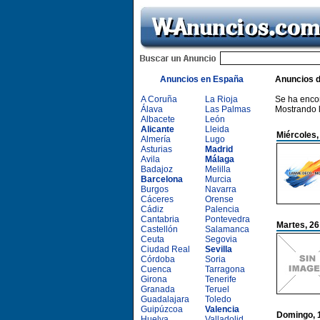
Anuncios en España
Anuncios 
A Coruña
La Rioja
Se ha enco
Álava
Las Palmas
Mostrando 
Albacete
León
Alicante
Lleida
Miércoles,
Almería
Lugo
Asturias
Madrid
Avila
Málaga
Badajoz
Melilla
Barcelona
Murcia
Burgos
Navarra
Cáceres
Orense
Cádiz
Palencia
Cantabria
Pontevedra
Martes, 2
Castellón
Salamanca
Ceuta
Segovia
Ciudad Real
Sevilla
Córdoba
Soria
Cuenca
Tarragona
Girona
Tenerife
Granada
Teruel
Guadalajara
Toledo
Guipúzcoa
Valencia
Domingo, 
Huelva
Valladolid