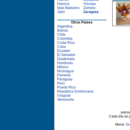
Huesca
Vizcaya
Islas Baleares
Zamora
Jaén
Zaragoza
Otros Paises
Argentina
Bolivia
Chile
Colombia
Costa Rica
Cuba
Ecuador
El Salvador
Guatemala
Honduras
México
Nicaragua
Panamá
Paraguay
Perú
Puerto Rico
República Dominicana
Uruguay
Venezuela
wanun
Cada día se 
Menú:
Gu