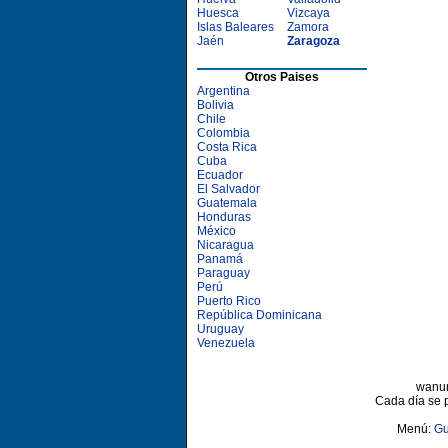
Huesca
Vizcaya
Islas Baleares
Zamora
Jaén
Zaragoza
Otros Paises
Argentina
Bolivia
Chile
Colombia
Costa Rica
Cuba
Ecuador
El Salvador
Guatemala
Honduras
México
Nicaragua
Panamá
Paraguay
Perú
Puerto Rico
República Dominicana
Uruguay
Venezuela
wanun
Cada día se 
Menú:
Gu