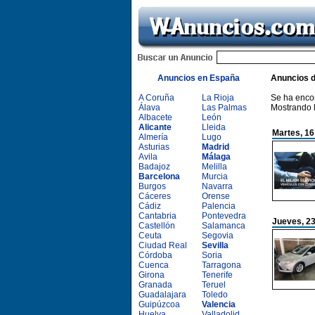
Anuncios en España
Anuncios 
A Coruña
La Rioja
Se ha enco
Álava
Las Palmas
Mostrando 
Albacete
León
Alicante
Lleida
Martes, 16
Almería
Lugo
Asturias
Madrid
Avila
Málaga
Badajoz
Melilla
Barcelona
Murcia
Burgos
Navarra
Cáceres
Orense
Cádiz
Palencia
Cantabria
Pontevedra
Jueves, 23
Castellón
Salamanca
Ceuta
Segovia
Ciudad Real
Sevilla
Córdoba
Soria
Cuenca
Tarragona
Girona
Tenerife
Granada
Teruel
Guadalajara
Toledo
Guipúzcoa
Valencia
Huelva
Valladolid