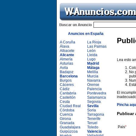
Anuncios en España
Publi
A Coruña
La Rioja
Álava
Las Palmas
Albacete
León
Alicante
Lleida
Almería
Lugo
Lea esto a
Asturias
Madrid
Avila
Málaga
Colo
Badajoz
Melilla
No p
Barcelona
Murcia
publ
Burgos
Navarra
Nunc
Cáceres
Orense
Está
Cádiz
Palencia
El incumpli
Cantabria
Pontevedra
inadecuado
Castellón
Salamanca
Ceuta
Segovia
Pincha aqu
Ciudad Real
Sevilla
Córdoba
Soria
Publicar
Cuenca
Tarragona
Girona
Tenerife
Granada
Teruel
Pais
*
Guadalajara
Toledo
Guipúzcoa
Valencia
Huelva
Valladolid