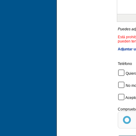
Puedes ad
Está prohi
pueden te
Adjuntar 
Teléfono
Quier
No mos
Acepto
Comprueba