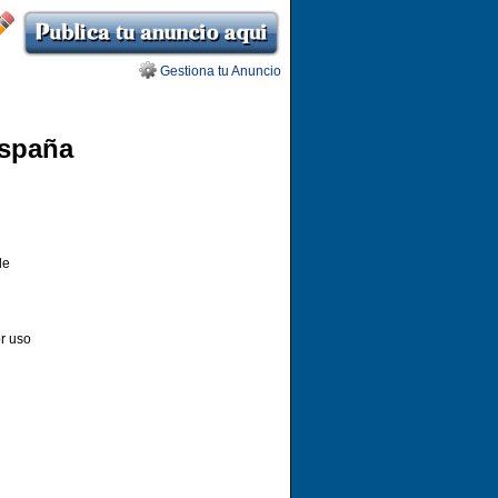
Gestiona tu Anuncio
España
de
or uso