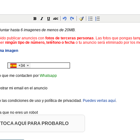
juntar hasta 6 imagenes de menos de 20MB.
bido publicar anuncios con
fotos de terceras personas
. Las fotos que pongas ta
ner
ningún tipo de número, teléfono o fecha
o tu anuncio será eliminado por los 
una imagen
+34
o que me contacten por
Whatsapp
trar mi email en el anuncio
 las condiciones de uso y política de privacidad.
Puedes verlas aquí
.
 que no eres un robot
TOCA AQUÍ PARA PROBARLO