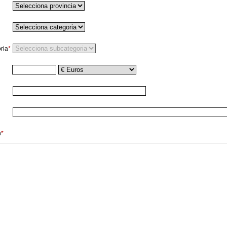
ria
*
n
*