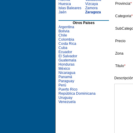
Provincia
*
Huesca
Vizcaya
Islas Baleares
Zamora
Jaén
Zaragoza
Categoria
*
Otros Paises
Argentina
SubCatego
Bolivia
Chile
Colombia
Precio
Costa Rica
Cuba
Ecuador
Zona
El Salvador
Guatemala
Honduras
Titulo
*
México
Nicaragua
Panamá
Descripció
Paraguay
Perú
Puerto Rico
República Dominicana
Uruguay
Venezuela